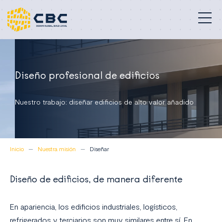
Edificios profesionales
Diseño profesional de edificios
Nuestra misión
Nuestro trabajo: diseñar edificios de alto valor añadido
Compromisos
Proyectos
Inicio
Nuestra misión
Diseñar
Quiénes somos
Diseño de edificios, de manera diferente
Contacto
España
En apariencia, los edificios industriales, logísticos,
refrigerados y terciarios son muy similares entre sí. En