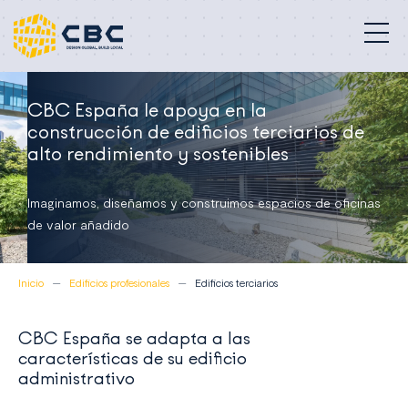
Edificios profesionales
CBC España le apoya en la
construcción de edificios terciarios de
Nuestra misión
alto rendimiento y sostenibles
Compromisos
Imaginamos, diseñamos y construimos espacios de oficinas
de valor añadido
Proyectos
Quiénes somos
Inicio
Edificios profesionales
Edificios terciarios
Contacto
CBC España se adapta a las
características de su edificio
España
administrativo